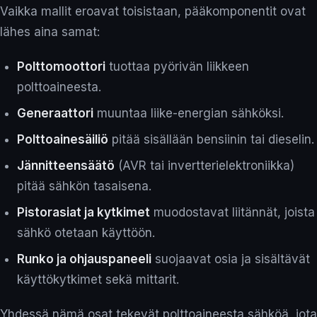
Vaikka mallit eroavat toisistaan, pääkomponentit ovat
lähes aina samat:
Polttomoottori
tuottaa pyörivän liikkeen
polttoaineesta.
Generaattori
muuntaa liike-energian sähköksi.
Polttoainesäiliö
pitää sisällään bensiinin tai dieselin.
Jännitteensäätö
(AVR tai invertterielektroniikka)
pitää sähkön tasaisena.
Pistorasiat ja kytkimet
muodostavat liitännät, joista
sähkö otetaan käyttöön.
Runko ja ohjauspaneeli
suojaavat osia ja sisältävät
käyttökytkimet sekä mittarit.
Yhdessä nämä osat tekevät polttoaineesta sähköä, jota