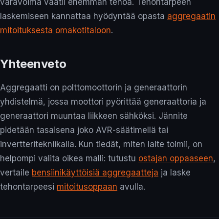
varavoima vaatii enemmän tehoa. Tehontarpeen
laskemiseen kannattaa hyödyntää opasta
aggregaatin
mitoituksesta omakotitaloon
.
Yhteenveto
Aggregaatti on polttomoottorin ja generaattorin
yhdistelmä, jossa moottori pyörittää generaattoria ja
generaattori muuntaa liikkeen sähköksi. Jännite
pidetään tasaisena joko AVR-säätimellä tai
invertteritekniikalla. Kun tiedät, miten laite toimii, on
helpompi valita oikea malli: tutustu
ostajan oppaaseen
,
vertaile
bensiinikäyttöisiä aggregaatteja
ja laske
tehontarpeesi
mitoitusoppaan
avulla.