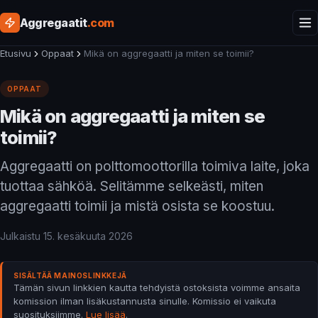
Aggregaatit
.com
Etusivu
Oppaat
Mikä on aggregaatti ja miten se toimii?
OPPAAT
Mikä on aggregaatti ja miten se
toimii?
Aggregaatti on polttomoottorilla toimiva laite, joka
tuottaa sähköä. Selitämme selkeästi, miten
aggregaatti toimii ja mistä osista se koostuu.
Julkaistu
15. kesäkuuta 2026
SISÄLTÄÄ MAINOSLINKKEJÄ
Tämän sivun linkkien kautta tehdyistä ostoksista voimme ansaita
komission ilman lisäkustannusta sinulle. Komissio ei vaikuta
suosituksiimme.
Lue lisää
.