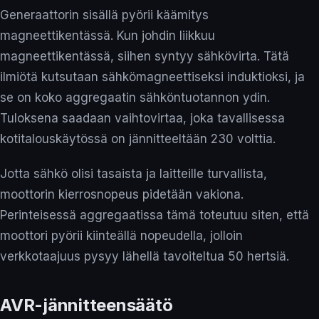
Generaattorin sisällä pyörii käämitys
magneettikentässä. Kun johdin liikkuu
magneettikentässä, siihen syntyy sähkövirta. Tätä
ilmiötä kutsutaan sähkömagneettiseksi induktioksi, ja
se on koko aggregaatin sähköntuotannon ydin.
Tuloksena saadaan vaihtovirtaa, joka tavallisessa
kotitalouskäytössä on jännitteeltään 230 volttia.
Jotta sähkö olisi tasaista ja laitteille turvallista,
moottorin kierrosnopeus pidetään vakiona.
Perinteisessä aggregaatissa tämä toteutuu siten, että
moottori pyörii kiinteällä nopeudella, jolloin
verkkotaajuus pysyy lähellä tavoiteltua 50 hertsiä.
AVR-jännitteensäätö