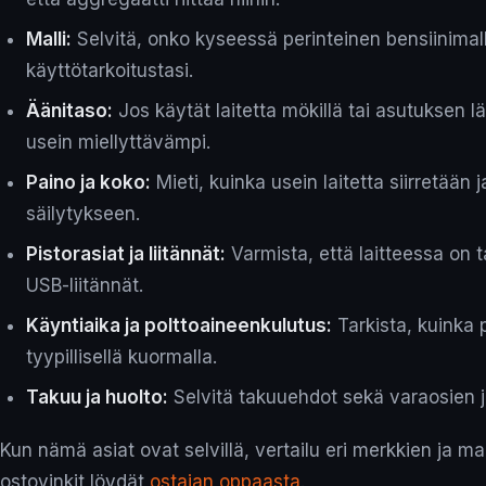
Malli:
Selvitä, onko kyseessä perinteinen bensiinimalli
käyttötarkoitustasi.
Äänitaso:
Jos käytät laitetta mökillä tai asutuksen läh
usein miellyttävämpi.
Paino ja koko:
Mieti, kuinka usein laitetta siirretään
säilytykseen.
Pistorasiat ja liitännät:
Varmista, että laitteessa on t
USB-liitännät.
Käyntiaika ja polttoaineenkulutus:
Tarkista, kuinka p
tyypillisellä kuormalla.
Takuu ja huolto:
Selvitä takuuehdot sekä varaosien 
Kun nämä asiat ovat selvillä, vertailu eri merkkien ja mal
ostovinkit löydät
ostajan oppaasta
.