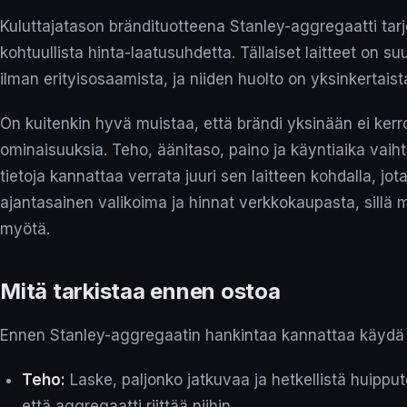
Kuluttajatason brändituotteena Stanley-aggregaatti tar
kohtuullista hinta-laatusuhdetta. Tällaiset laitteet on su
ilman erityisosaamista, ja niiden huolto on yksinkertaist
On kuitenkin hyvä muistaa, että brändi yksinään ei kerro
ominaisuuksia. Teho, äänitaso, paino ja käyntiaika vaihte
tietoja kannattaa verrata juuri sen laitteen kohdalla, jot
ajantasainen valikoima ja hinnat verkkokaupasta, sillä 
myötä.
Mitä tarkistaa ennen ostoa
Ennen Stanley-aggregaatin hankintaa kannattaa käydä l
Teho:
Laske, paljonko jatkuvaa ja hetkellistä huippute
että aggregaatti riittää niihin.