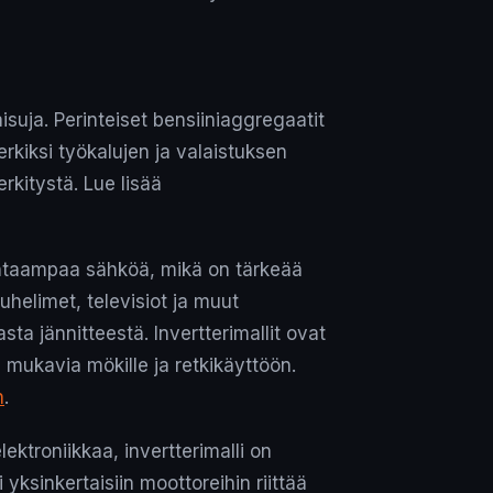
isuja. Perinteiset bensiiniaggregaatit
erkiksi työkalujen ja valaistuksen
rkitystä. Lue lisää
puhtaampaa sähköä, mikä on tärkeää
uhelimet, televisiot ja muut
sta jännitteestä. Invertterimallit ovat
 mukavia mökille ja retkikäyttöön.
n
.
ektroniikkaa, invertterimalli on
 yksinkertaisiin moottoreihin riittää