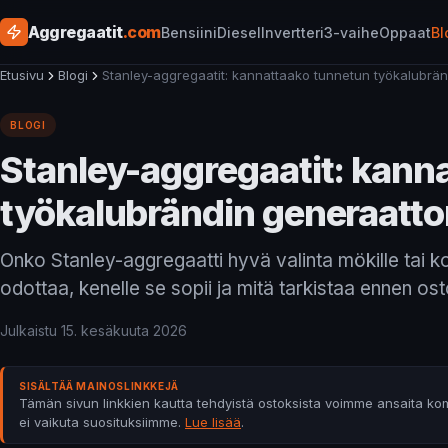
Aggregaatit
.com
Bensiini
Diesel
Invertteri
3-vaihe
Oppaat
Bl
Etusivu
Blogi
Stanley-aggregaatit: kannattaako tunnetun työkalubrän
BLOGI
Stanley-aggregaatit: kann
työkalubrändin generaatto
Onko Stanley-aggregaatti hyvä valinta mökille tai ko
odottaa, kenelle se sopii ja mitä tarkistaa ennen ost
Julkaistu
15. kesäkuuta 2026
SISÄLTÄÄ MAINOSLINKKEJÄ
Tämän sivun linkkien kautta tehdyistä ostoksista voimme ansaita kom
ei vaikuta suosituksiimme.
Lue lisää
.