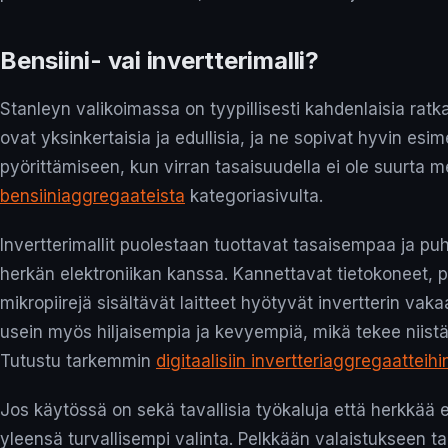
Bensiini- vai invertterimalli?
Stanleyn valikoimassa on tyypillisesti kahdenlaisia ratka
ovat yksinkertaisia ja edullisia, ja ne sopivat hyvin esim
pyörittämiseen, kun virran tasaisuudella ei ole suurta me
bensiiniaggregaateista
kategoriasivulta.
Invertterimallit puolestaan tuottavat tasaisempaa ja 
herkän elektroniikan kanssa. Kannettavat tietokoneet, p
mikropiirejä sisältävät laitteet hyötyvät invertterin vakaa
usein myös hiljaisempia ja kevyempiä, mikä tekee niistä
Tutustu tarkemmin
digitaalisiin invertteriaggregaatteihi
Jos käytössä on sekä tavallisia työkaluja että herkkää el
yleensä turvallisempi valinta. Pelkkään valaistukseen tai