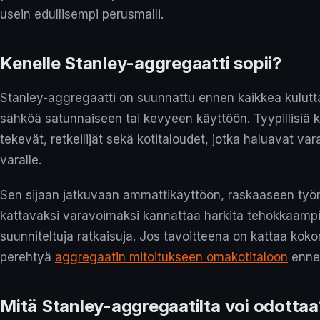
usein edullisempi perusmalli.
Kenelle Stanley-aggregaatti sopii?
Stanley-aggregaatti on suunnattu ennen kaikkea kuluttaja
sähköä satunnaiseen tai kevyeen käyttöön. Tyypillisiä kä
tekevät, retkeilijät sekä kotitaloudet, jotka haluavat 
varalle.
Sen sijaan jatkuvaan ammattikäyttöön, raskaaseen työ
kattavaksi varavoimaksi kannattaa harkita tehokkaamp
suunniteltuja ratkaisuja. Jos tavoitteena on kattaa kok
perehtyä
aggregaatin mitoitukseen omakotitaloon
ennen
Mitä Stanley-aggregaatilta voi odottaa