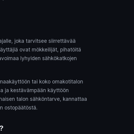
lle, joka tarvitsee siirrettävää
yttäjiä ovat mökkeilijät, pihatöitä
varavoimaa lyhyiden sähkökatkojen
maakäyttöön tai koko omakotitalon
ia ja kestävämpään käyttöön
onaisen talon sähköntarve, kannattaa
 ostopäätöstä.
?