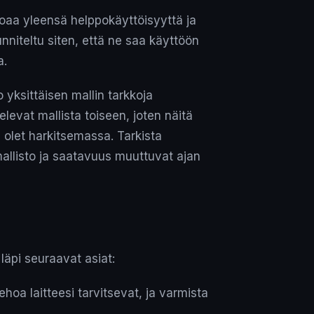
joaa yleensä helppokäyttöisyyttä ja
unniteltu siten, että ne saa käyttöön
a.
 yksittäisen mallin tarkkoja
levat mallista toiseen, joten näitä
a olet harkitsemassa. Tarkista
mallisto ja saatavuus muuttuvat ajan
äpi seuraavat asiat:
hoa laitteesi tarvitsevat, ja varmista