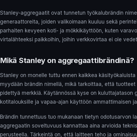
Stanley-aggregaatit ovat tunnetun työkalubrändin nimel
generaattoreita, joiden valikoimaan kuuluu sekä perintei
parhaiten kevyeen koti- ja mökkikäyttöön, kuten varavo
virtalähteeksi paikkoihin, joihin verkkovirtaa ei ole vedet
Mikä Stanley on aggregaattibrändinä?
Stanley on monelle tuttu ennen kaikkea käsityökaluista 
myydään brändin nimellä, mikä tarkoittaa, että tuotteet
pidettyä merkkiä. Käytännössä kyse on kuluttajatason g
kotitalouksille ja vapaa-ajan käyttöön ammattimaisen ja
Brändin tunnettuus tuo mukanaan tietyn odotusarvon la
aggregaatin soveltuvuus kannattaa aina arvioida tekni
perusteella. Tärkeintä on, että laitteen teho ja ominai