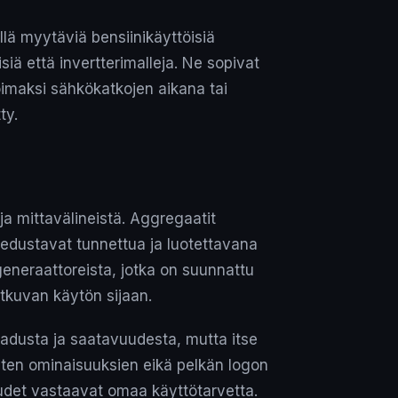
lä myytäviä bensiinikäyttöisiä
siä että invertterimalleja. Ne sopivat
imaksi sähkökatkojen aikana tai
ty.
ja mittavälineistä. Aggregaatit
 edustavat tunnettua ja luotettavana
eneraattoreista, jotka on suunnattu
tkuvan käytön sijaan.
adusta ja saatavuudesta, mutta itse
sten ominaisuuksien eikä pelkän logon
suudet vastaavat omaa käyttötarvetta.