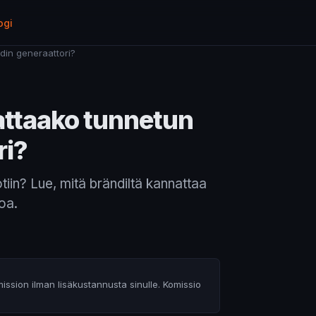
ogi
din generaattori?
attaako tunnetun
ri?
tiin? Lue, mitä brändiltä kannattaa
oa.
ission ilman lisäkustannusta sinulle. Komissio