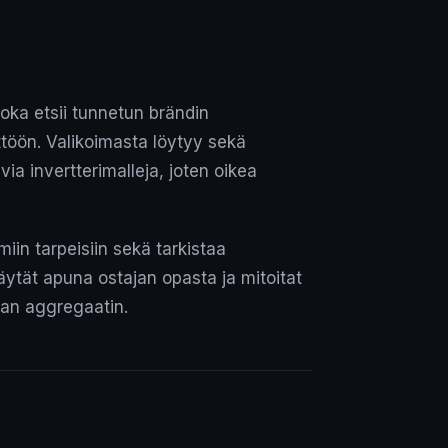
joka etsii tunnetun brändin
ttöön. Valikoimasta löytyy sekä
ia invertterimalleja, joten oikea
iin tarpeisiin sekä tarkistaa
äytät apuna ostajan opasta ja mitoitat
avan aggregaatin.