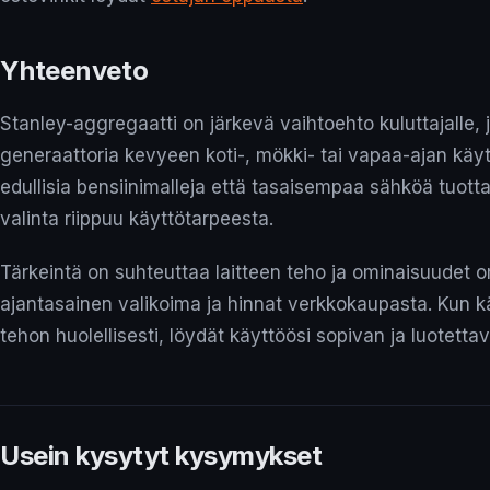
Yhteenveto
Stanley-aggregaatti on järkevä vaihtoehto kuluttajalle, 
generaattoria kevyeen koti-, mökki- tai vapaa-ajan käy
edullisia bensiinimalleja että tasaisempaa sähköä tuottav
valinta riippuu käyttötarpeesta.
Tärkeintä on suhteuttaa laitteen teho ja ominaisuudet om
ajantasainen valikoima ja hinnat verkkokaupasta. Kun k
tehon huolellisesti, löydät käyttöösi sopivan ja luotett
Usein kysytyt kysymykset